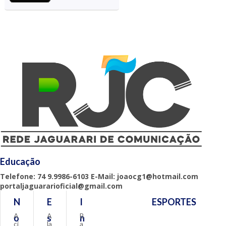
Educação
Telefone: 74 9.9986-6103 E-Mail: joaocg1@hotmail.com
portaljaguararioficial@gmail.com
N
E
I
ESPORTES
A
A
B
o
s
n
ci
la
a