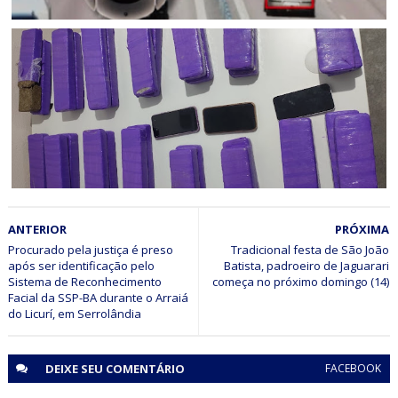
POLICIAL
Veículo é recuperado em Ponto Novo com auxílio das
Câmeras de Reconhecimento de Placas da SSP-BA, CICOM
Senhor do Bonfim
BAHIA
ANTERIOR
PRÓXIMA
Ação policial resulta na prisão de dois suspeitos e na
apreensão de 22 kg de maconha no Sul da Bahia
Procurado pela justiça é preso
Tradicional festa de São João
após ser identificação pelo
Batista, padroeiro de Jaguarari
Sistema de Reconhecimento
começa no próximo domingo (14)
Facial da SSP-BA durante o Arraiá
do Licurí, em Serrolândia
DEIXE SEU
COMENTÁRIO
FACEBOOK