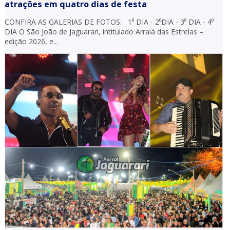
atrações em quatro dias de festa
CONFIRA AS GALERIAS DE FOTOS: 1⁰ DIA - 2⁰DIA - 3⁰ DIA - 4⁰
DIA O São João de Jaguarari, intitulado Arraiá das Estrelas –
edição 2026, e...