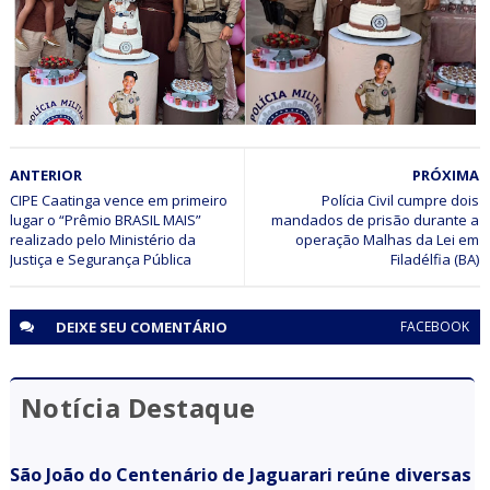
(BA)
CIDADANIA
ANTERIOR
PRÓXIMA
Polícia Militar participa de aniversário infantil em Senhor
do Bonfim (BA)
CIPE Caatinga vence em primeiro
Polícia Civil cumpre dois
lugar o “Prêmio BRASIL MAIS”
mandados de prisão durante a
realizado pelo Ministério da
operação Malhas da Lei em
Justiça e Segurança Pública
Filadélfia (BA)
DEIXE SEU
COMENTÁRIO
FACEBOOK
Notícia Destaque
São João do Centenário de Jaguarari reúne diversas