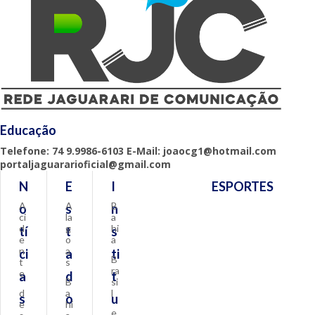
Educação
Telefone: 74 9.9986-6103 E-Mail: joaocg1@hotmail.com
portaljaguararioficial@gmail.com
N
E
I
ESPORTES
A
A
B
o
s
n
ci
la
a
d
g
hi
tí
t
s
e
o
a
n
a
ci
a
ti
B
t
s
ra
e
a
d
t
B
si
d
a
l
s
o
u
e
hi
e