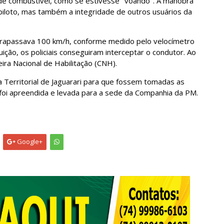
de combustível, como se estivesse "voando". A manobra
iloto, mas também a integridade de outros usuários da
ltrapassava 100 km/h, conforme medido pelo velocímetro
ção, os policiais conseguiram interceptar o condutor. Ao
ra Nacional de Habilitação (CNH).
ia Territorial de Jaguarari para que fossem tomadas as
 foi apreendida e levada para a sede da Companhia da PM.
Google+