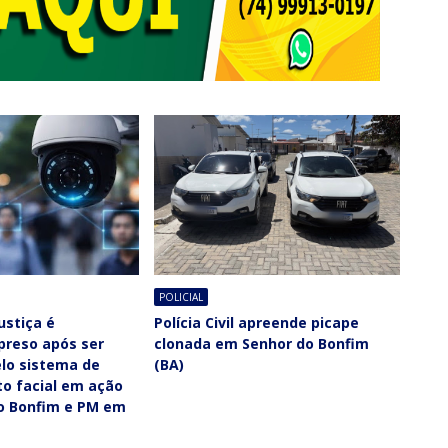
POLICIAL
ustiça é
Polícia Civil apreende picape
 preso após ser
clonada em Senhor do Bonfim
elo sistema de
(BA)
o facial em ação
do Bonfim e PM em