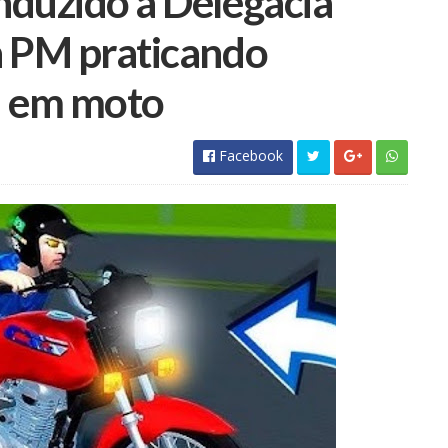
nduzido à Delegacia
a PM praticando
 em moto
Facebook