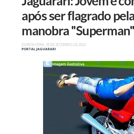
Jaguarari: Jovem é co
após ser flagrado pel
manobra "Superman"
QUINTA-FEIRA, 18 DE SETEMBRO DE 2025
PORTAL JAGUARARI