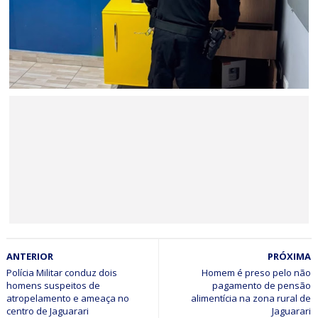
missão solidária que beneficia mais de 3 mil estudantes
da rede pública no interior da Bahia
BAHIA
Polícia Federal e CGU investigam suspeita de desvios de
recursos públicos destinados à educação em Serrinha
(BA)
BAHIA
ANTERIOR
PRÓXIMA
Inscrições para cursos técnicos da rede estadual seguem
até 14 de julho
Polícia Militar conduz dois
Homem é preso pelo não
homens suspeitos de
pagamento de pensão
atropelamento e ameaça no
alimentícia na zona rural de
centro de Jaguarari
Jaguarari