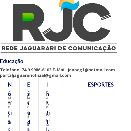
Educação
Telefone: 74 9.9986-6103 E-Mail: joaocg1@hotmail.com
portaljaguararioficial@gmail.com
N
E
I
ESPORTES
A
A
B
o
s
n
ci
la
a
d
g
hi
tí
t
s
e
o
a
n
a
ci
a
ti
B
t
s
ra
e
a
d
t
B
si
d
a
l