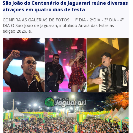
São João do Centenário de Jaguarari reúne diversas
atrações em quatro dias de festa
CONFIRA AS GALERIAS DE FOTOS: 1⁰ DIA - 2⁰DIA - 3⁰ DIA - 4⁰
DIA O São João de Jaguarari, intitulado Arraiá das Estrelas –
edição 2026, e...