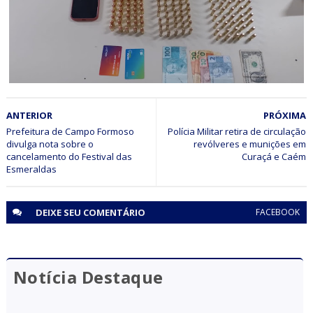
BAHIA
ANTERIOR
PRÓXIMA
Operação Fim de Linha prende motorista de ônibus com 1
kg de cocaína, munições e por transporte irregular de
Prefeitura de Campo Formoso
Polícia Militar retira de circulação
divulga nota sobre o
revólveres e munições em
medicamentos na BR 116 em Tucano (BA)
cancelamento do Festival das
Curaçá e Caém
Esmeraldas
DEIXE SEU
COMENTÁRIO
FACEBOOK
Notícia Destaque