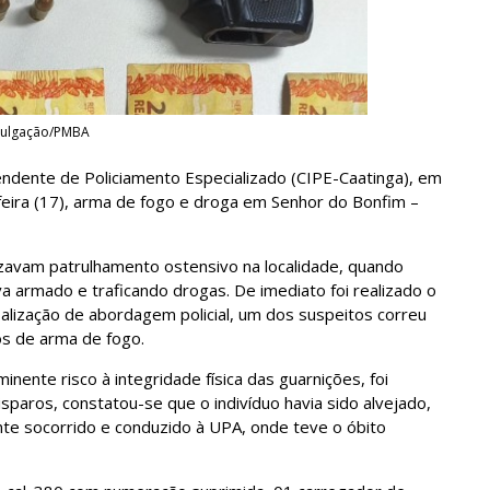
ivulgação/PMBA
pendente de Policiamento Especializado (CIPE-Caatinga), em
eira (17), arma de fogo e droga em Senhor do Bonfim –
lizavam patrulhamento ostensivo na localidade, quando
armado e traficando drogas. De imediato foi realizado o
balização de abordagem policial, um dos suspeitos correu
os de arma de fogo.
nente risco à integridade física das guarnições, foi
sparos, constatou-se que o indivíduo havia sido alvejado,
te socorrido e conduzido à UPA, onde teve o óbito