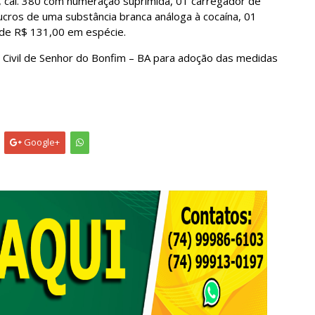
 cal. 380 com numeração suprimida, 01 carregador de
ólucros de uma substância branca análoga à cocaína, 01
 de R$ 131,00 em espécie.
 Civil de Senhor do Bonfim – BA para adoção das medidas
Google+