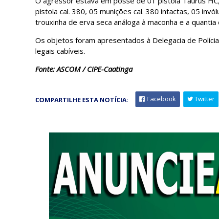
O agressor estava em posse de 01 pistola Taurus HC,
pistola cal. 380, 05 munições cal. 380 intactas, 05 inv
trouxinha de erva seca análoga à maconha e a quantia
Os objetos foram apresentados à Delegacia de Polícia
legais cabíveis.
Fonte: ASCOM / CIPE-Caatinga
Facebook
Twitter
COMPARTILHE ESTA NOTÍCIA: