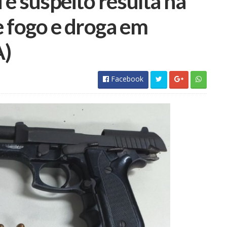
e suspeito resulta na
 fogo e droga em
A)
Facebook