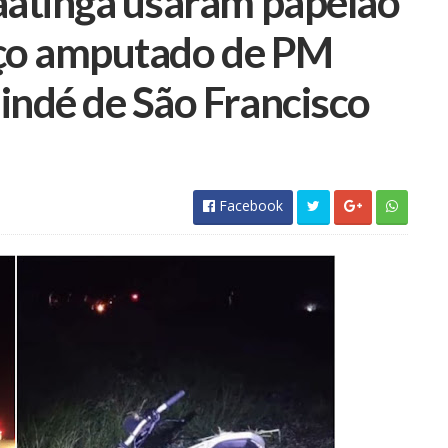
aatinga usaram papelão
raço amputado de PM
indé de São Francisco
Facebook