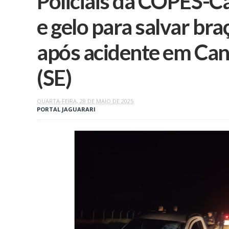
Policiais da COPES-C
e gelo para salvar b
após acidente em Can
(SE)
QUARTA-FEIRA, 28 DE MAIO DE 2025
PORTAL JAGUARARI