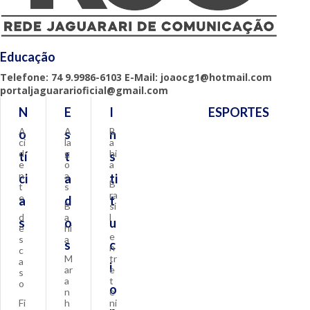
Educação
Telefone: 74 9.9986-6103 E-Mail: joaocg1@hotmail.com
portaljaguararioficial@gmail.com
N
E
I
ESPORTES
A
A
B
o
s
n
ci
la
a
d
g
hi
tí
t
s
e
o
a
n
a
ci
a
ti
B
t
s
ra
e
a
d
t
B
si
d
a
l
s
o
u
e
hi
e
s
a
s
c
n
c
M
tr
a
i
ar
e
s
a
t
o
o
n
e
Fi
h
ni