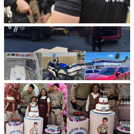
CURAÇÁ
Mulher suspeita de aplicar golpes que fez ao menos 25
vítimas idosas em Curaçá é presa pela Polícia Civil em
Senhor do Bonfim
POLICIAL
Polícia Civil prende suspeito de agiotagem e extorsão
com munições e veículos de luxo em Senhor do Bonfim
(BA)