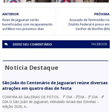
CIDADANIA
ANTERIOR
PRÓXIMA
Polícia Militar participa de aniversário infantil em Senhor
do Bonfim (BA)
Ruas de Jaguarari serão
Acusado de feminicídio no
beneficiadas com recapeamento
Distrito Federal é preso em
asfáltico nos próximos dias
Senhor do Bonfim (BA)
DEIXE SEU
COMENTÁRIO
FACEBOOK
Notícia Destaque
São João do Centenário de Jaguarari reúne diversas
atrações em quatro dias de festa
CONFIRA AS GALERIAS DE FOTOS: 1⁰ DIA - 2⁰DIA - 3⁰ DIA - 4⁰
DIA O São João de Jaguarari, intitulado Arraiá das Estrelas –
edição 2026, e...