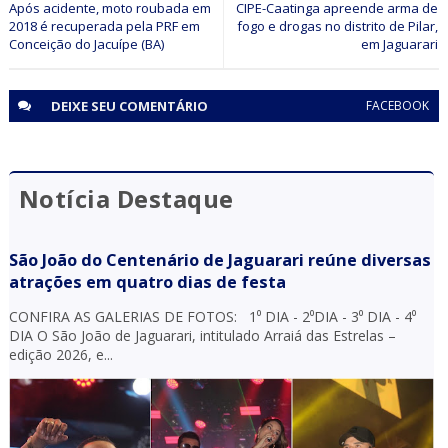
Após acidente, moto roubada em
CIPE-Caatinga apreende arma de
2018 é recuperada pela PRF em
fogo e drogas no distrito de Pilar,
Conceição do Jacuípe (BA)
em Jaguarari
DEIXE SEU
COMENTÁRIO
FACEBOOK
Notícia Destaque
São João do Centenário de Jaguarari reúne diversas
atrações em quatro dias de festa
CONFIRA AS GALERIAS DE FOTOS: 1⁰ DIA - 2⁰DIA - 3⁰ DIA - 4⁰
DIA O São João de Jaguarari, intitulado Arraiá das Estrelas –
edição 2026, e...