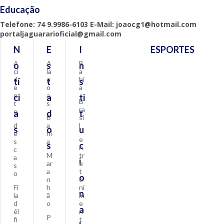
Educação
Telefone: 74 9.9986-6103 E-Mail: joaocg1@hotmail.com
portaljaguararioficial@gmail.com
N
E
I
ESPORTES
A
A
B
o
s
n
ci
la
a
d
g
hi
tí
t
s
e
o
a
n
a
ci
a
ti
B
t
s
ra
e
a
d
t
B
si
d
a
l
s
o
u
e
hi
e
s
a
s
c
n
c
M
tr
a
i
ar
e
s
a
t
o
o
n
e
Fi
h
ni
n
la
ã
m
d
o
e
a
él
n
P
fi
t