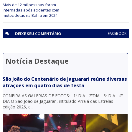
(BA) visando a proteção de aves ameaçadas de extinção
Mais de 12 mil pessoas foram
internadas após acidentes com
motocicletas na Bahia em 2024
DEIXE SEU
COMENTÁRIO
FACEBOOK
Notícia Destaque
São João do Centenário de Jaguarari reúne diversas
atrações em quatro dias de festa
CONFIRA AS GALERIAS DE FOTOS: 1⁰ DIA - 2⁰DIA - 3⁰ DIA - 4⁰
DIA O São João de Jaguarari, intitulado Arraiá das Estrelas –
edição 2026, e...