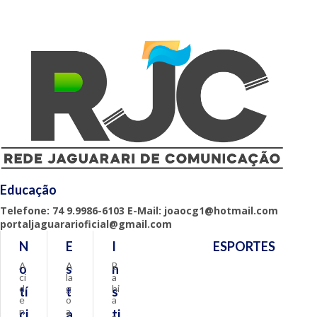
Educação
Telefone: 74 9.9986-6103 E-Mail: joaocg1@hotmail.com
portaljaguararioficial@gmail.com
N
E
I
ESPORTES
A
A
B
o
s
n
ci
la
a
d
g
hi
tí
t
s
e
o
a
n
a
ci
a
ti