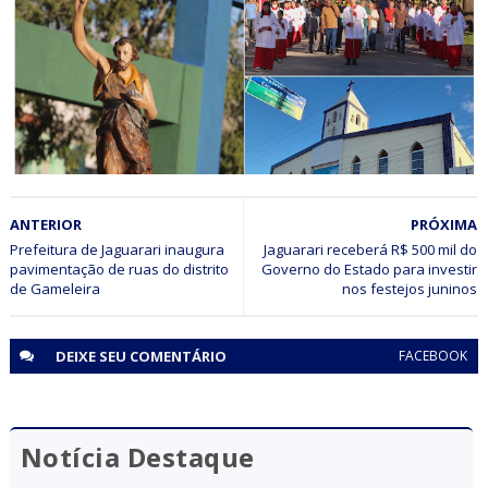
Padre Éricson Ribeiro deixa a Paróquia de Jaguarari para
assumir a de Nordestina
CULTURA
ANTERIOR
PRÓXIMA
Procissão e Missa reúnem fiéis em Jaguarari e marcam
encerramento da Festa de São João Batista
Prefeitura de Jaguarari inaugura
Jaguarari receberá R$ 500 mil do
pavimentação de ruas do distrito
Governo do Estado para investir
de Gameleira
nos festejos juninos
DEIXE SEU
COMENTÁRIO
FACEBOOK
Notícia Destaque