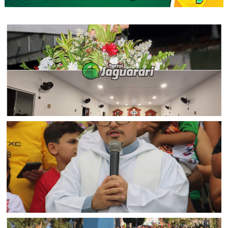
JAGUARARI
Fiéis do Bairro Odilon Gonçalves em Jaguarari encerram
Festa de São Cristóvão com fé e devoção
BAHIA