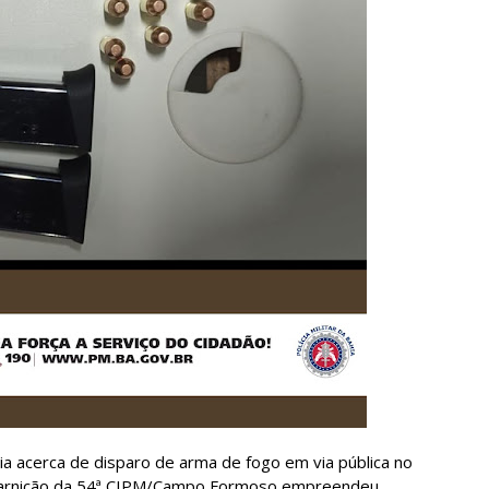
a acerca de disparo de arma de fogo em via pública no
 guarnição da 54ª CIPM/Campo Formoso empreendeu