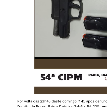
Por volta das 23h45 deste domingo (14), após denúnci
Distrito de Poços, Bairro Dejanira Galvão, BA-220,