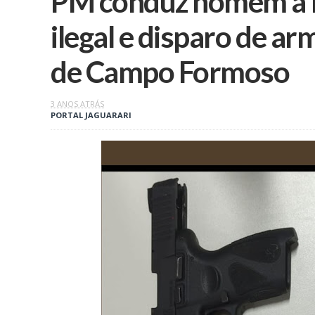
PM conduz homem à D
ilegal e disparo de ar
de Campo Formoso
3 ANOS ATRÁS
PORTAL JAGUARARI