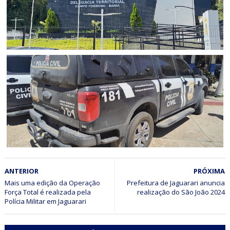
CAMPO FORMOSO
Acusado de praticar homicídio no distrito de Araras é
preso pela Polícia Civil em Campo Formoso (BA)
JUAZEIRO
ANTERIOR
PRÓXIMA
Polícia Civil cumpre mandado de prisão preventiva por
tráfico de drogas em Juazeiro (BA)
Mais uma edição da Operação
Prefeitura de Jaguarari anuncia
Força Total é realizada pela
realização do São João 2024
Polícia Militar em Jaguarari