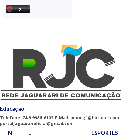
Educação
Telefone: 74 9.9986-6103 E-Mail: joaocg1@hotmail.com
portaljaguararioficial@gmail.com
N
E
I
ESPORTES