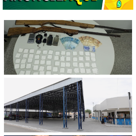
POLICIAL
Armas e drogas são apreendidas após condutor
abandonar veículo ao avistar viatura da PM na zona rural
de Uauá (BA)