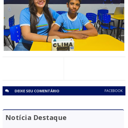
UAUÁ
Uauá recebe obras e equipamentos voltados à
agricultura familiar
BAHIA
Estudantes de Uauá (BA) criam tecnologia para monitorar
qualidade do ar e proteger colegas com problemas
respiratórios
DEIXE SEU
COMENTÁRIO
FACEBOOK
Notícia Destaque