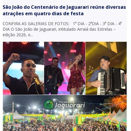
São João do Centenário de Jaguarari reúne diversas
atrações em quatro dias de festa
CONFIRA AS GALERIAS DE FOTOS: 1⁰ DIA - 2⁰DIA - 3⁰ DIA - 4⁰
DIA O São João de Jaguarari, intitulado Arraiá das Estrelas –
edição 2026, e...