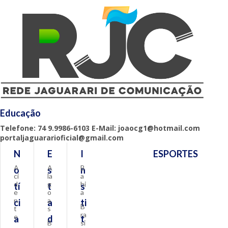
Educação
Telefone: 74 9.9986-6103 E-Mail: joaocg1@hotmail.com
portaljaguararioficial@gmail.com
N
E
I
ESPORTES
A
A
B
o
s
n
ci
la
a
d
g
hi
tí
t
s
e
o
a
n
a
ci
a
ti
B
t
s
ra
e
a
d
t
B
si