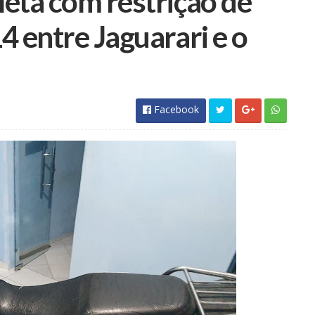
eta com restrição de
 entre Jaguarari e o
Facebook