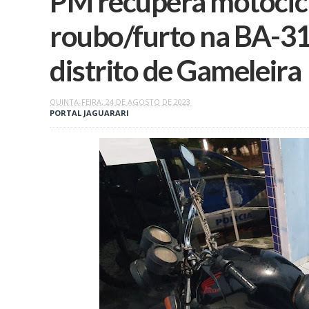
PM recupera motocicl
roubo/furto na BA-314
distrito de Gameleira
QUINTA-FEIRA, 24 DE AGOSTO DE 2023
PORTAL JAGUARARI