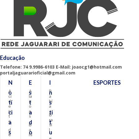
Educação
Telefone: 74 9.9986-6103 E-Mail: joaocg1@hotmail.com
portaljaguararioficial@gmail.com
N
E
I
ESPORTES
A
A
B
o
s
n
ci
la
a
d
g
hi
tí
t
s
e
o
a
n
a
ci
a
ti
B
t
s
ra
e
a
d
t
B
si
d
a
l
s
o
u
e
hi
e