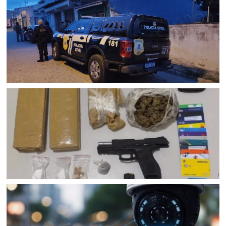
POLICIAL
Polícia Civil cumpre mandados de prisão contra esquema
criminoso de agiotagem que movimentou cerca de R$ 10
milhões em Senhor do Bonfim (BA); dois foram presos e
uma mulher é procurada
JUAZEIRO
Confronto na BR 235 resulta na morte de homem com
mandados de prisão em Juazeiro (BA); Rondesp
apreendeu pistola e drogas