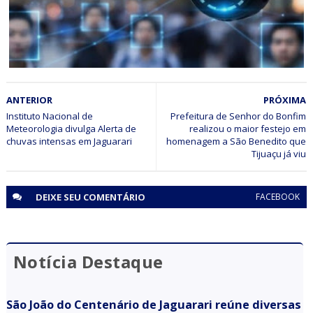
BAHIA
ANTERIOR
PRÓXIMA
Procurado da justiça é identificado e preso após ser
identificado pelo sistema de reconhecimento facial em
Instituto Nacional de
Prefeitura de Senhor do Bonfim
Meteorologia divulga Alerta de
realizou o maior festejo em
ação do CICOM Sr. do Bonfim e PM em Capim Grosso
chuvas intensas em Jaguarari
homenagem a São Benedito que
Tijuaçu já viu
DEIXE SEU
COMENTÁRIO
FACEBOOK
Notícia Destaque
São João do Centenário de Jaguarari reúne diversas