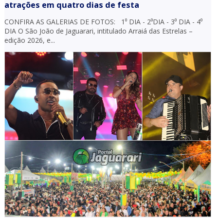
atrações em quatro dias de festa
CONFIRA AS GALERIAS DE FOTOS: 1⁰ DIA - 2⁰DIA - 3⁰ DIA - 4⁰
DIA O São João de Jaguarari, intitulado Arraiá das Estrelas –
edição 2026, e...