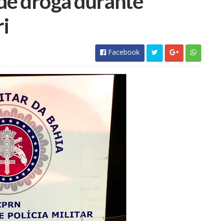
nde droga durante
i
Facebook