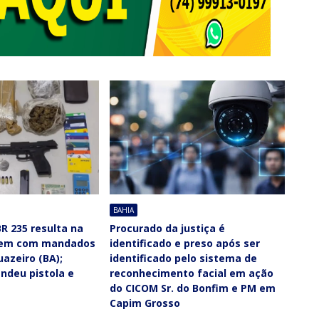
BAHIA
R 235 resulta na
Procurado da justiça é
mem com mandados
identificado e preso após ser
uazeiro (BA);
identificado pelo sistema de
ndeu pistola e
reconhecimento facial em ação
do CICOM Sr. do Bonfim e PM em
Capim Grosso