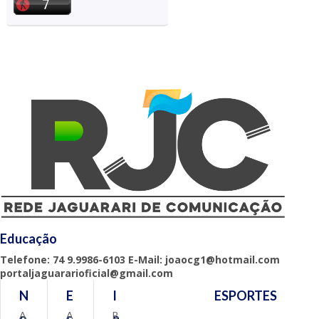
Educação
Telefone: 74 9.9986-6103 E-Mail: joaocg1@hotmail.com
portaljaguararioficial@gmail.com
N
E
I
ESPORTES
A
A
B
o
s
n