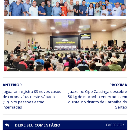
REGIÃO DE JAGUARARI
Secretária da Saúde se reúne com prefeitos e apresenta
novo modelo assistencial do Hospital Dom Antônio
Monteiro, em Senhor do Bonfim
ECONOMIA
ANTERIOR
PRÓXIMA
Piemonte Norte do Itapicuru: Audiência Pública discute
implantação de CEASA e Rota do Agroecoturismo
Jaguarari registra 03 novos casos
Juazeiro: Cipe Caatinga descobre
de coronavírus neste sábado
50 kg de maconha enterrados em
(17); oito pessoas estão
quintal no distrito de Carnaíba do
internadas
Sertão
DEIXE SEU
COMENTÁRIO
FACEBOOK