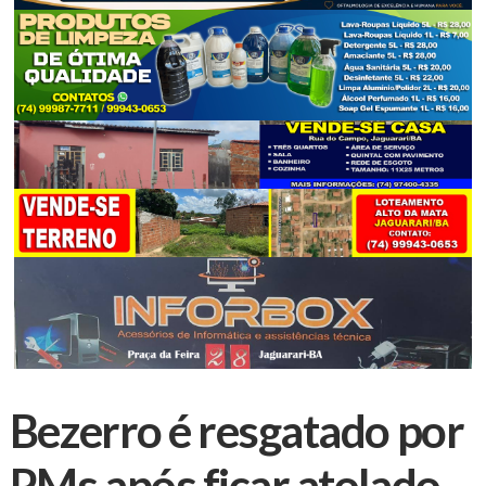
Bezerro é resgatado por
PMs após ficar atolado