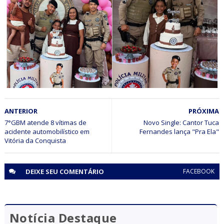
POLICIAL
Polícia Civil prende suspeito de agiotagem e extorsão
com munições e veículos de luxo em Senhor do Bonfim
(BA)
CIDADANIA
ANTERIOR
PRÓXIMA
Polícia Militar participa de aniversário infantil em Senhor
do Bonfim (BA)
7°GBM atende 8 vítimas de
Novo Single: Cantor Tuca
acidente automobilístico em
Fernandes lança "Pra Ela"
Vitória da Conquista
DEIXE SEU
COMENTÁRIO
FACEBOOK
Notícia Destaque