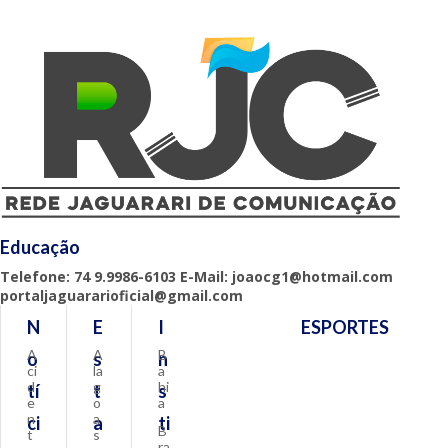
Educação
Telefone: 74 9.9986-6103 E-Mail: joaocg1@hotmail.com
portaljaguararioficial@gmail.com
N
E
I
ESPORTES
A
A
B
o
s
n
ci
la
a
d
g
hi
tí
t
s
e
o
a
n
a
ci
a
ti
B
t
s
ra