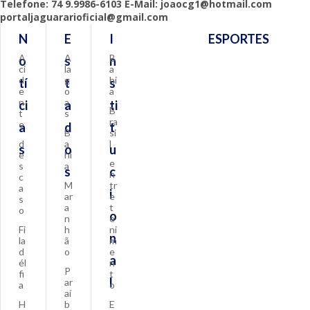
Telefone: 74 9.9986-6103 E-Mail: joaocg1@hotmail.com
portaljaguararioficial@gmail.com
N
E
I
ESPORTES
A
A
B
o
s
n
ci
la
a
d
g
hi
tí
t
s
e
o
a
n
a
ci
a
ti
B
t
s
ra
e
a
d
t
B
si
d
a
l
s
o
u
e
hi
e
s
a
s
c
n
c
M
tr
a
i
ar
e
s
a
t
o
o
n
e
Fi
h
ni
n
la
ã
m
d
o
e
a
él
n
P
fi
t
l
ar
a
o
aí
H
b
E