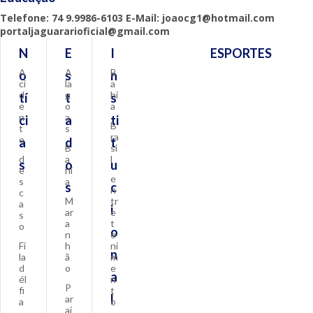
Telefone: 74 9.9986-6103 E-Mail: joaocg1@hotmail.com
portaljaguararioficial@gmail.com
N
E
I
ESPORTES
A
A
B
o
s
n
ci
la
a
d
g
hi
tí
t
s
e
o
a
n
a
ci
a
ti
B
t
s
ra
e
a
d
t
B
si
d
a
l
s
o
u
e
hi
e
s
a
s
c
n
c
M
tr
a
i
ar
e
s
a
t
o
o
n
e
Fi
h
ni
n
la
ã
m
d
o
e
a
él
n
P
fi
t
l
ar
a
o
aí