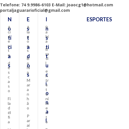
Telefone: 74 9.9986-6103 E-Mail: joaocg1@hotmail.com
portaljaguararioficial@gmail.com
N
E
I
ESPORTES
A
A
B
o
s
n
ci
la
a
d
g
hi
tí
t
s
e
o
a
n
a
ci
a
ti
B
t
s
ra
e
a
d
t
B
si
d
a
l
s
o
u
e
hi
e
s
a
s
c
n
c
M
tr
a
i
ar
e
s
a
t
o
o
n
e
Fi
h
ni
n
la
ã
m
d
o
e
a
él
n
P
fi
t
l
ar
a
o
aí