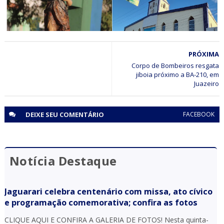
CULTURA
PRÓXIMA
Procissão e Missa reúnem fiéis em Jaguarari e marcam
encerramento da Festa de São João Batista
Corpo de Bombeiros resgata
jiboia próximo a BA-210, em
Juazeiro
DEIXE SEU
COMENTÁRIO
FACEBOOK
Notícia Destaque
Jaguarari celebra centenário com missa, ato cívico
e programação comemorativa; confira as fotos
CLIQUE AQUI E CONFIRA A GALERIA DE FOTOS! Nesta quinta-