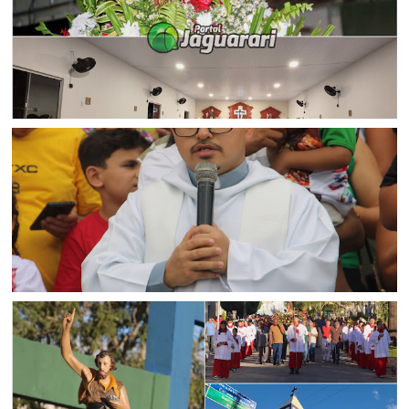
JAGUARARI
Fiéis do Bairro Odilon Gonçalves em Jaguarari encerram
Festa de São Cristóvão com fé e devoção
BAHIA
Padre Éricson Ribeiro deixa a Paróquia de Jaguarari para
assumir a de Nordestina