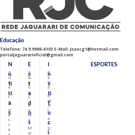
Educação
Telefone: 74 9.9986-6103 E-Mail: joaocg1@hotmail.com
portaljaguararioficial@gmail.com
N
E
I
ESPORTES
A
A
B
o
s
n
ci
la
a
d
g
hi
tí
t
s
e
o
a
n
a
ci
a
ti
B
t
s
ra
e
a
d
t
B
si
d
a
l
s
o
u
e
hi
e
s
a
s
c
n
c
M
tr
a
i
ar
e
s