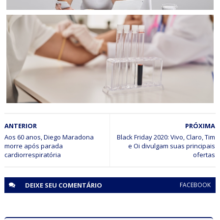
ARTIGOS
Artigo: Precisa de uma pequena quantia antes do salário?
BAHIA
ANTERIOR
PRÓXIMA
Exames laboratoriais ajudam a identificar doenças
silenciosas antes dos primeiros sintomas
Aos 60 anos, Diego Maradona
Black Friday 2020: Vivo, Claro, Tim
morre após parada
e Oi divulgam suas principais
cardiorrespiratória
ofertas
DEIXE SEU
COMENTÁRIO
FACEBOOK