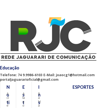
Educação
Telefone: 74 9.9986-6103 E-Mail: joaocg1@hotmail.com
portaljaguararioficial@gmail.com
N
E
I
ESPORTES
A
A
B
o
s
n
ci
la
a
d
g
hi
tí
t
s
e
o
a