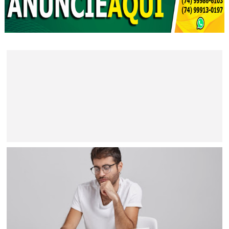
BAHIA
Minério extraído de Jaguarari coloca o município entre os
principais exportadores da Bahia em 2026