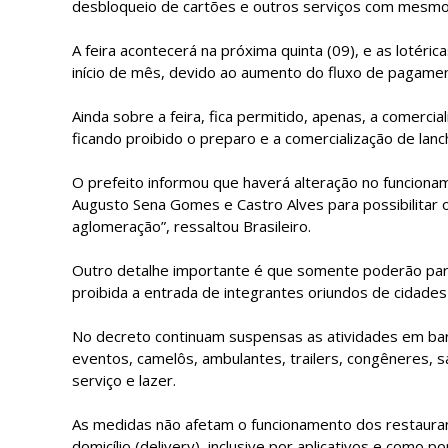
desbloqueio de cartões e outros serviços com mesmo 
A feira acontecerá na próxima quinta (09), e as lotér
início de mês, devido ao aumento do fluxo de pagame
Ainda sobre a feira, fica permitido, apenas, a comerc
ficando proibido o preparo e a comercialização de lanc
O prefeito informou que haverá alteração no funciona
Augusto Sena Gomes e Castro Alves para possibilitar o
aglomeração”, ressaltou Brasileiro.
Outro detalhe importante é que somente poderão partic
proibida a entrada de integrantes oriundos de cidades 
No decreto continuam suspensas as atividades em bare
eventos, camelôs, ambulantes, trailers, congêneres, sa
serviço e lazer.
As medidas não afetam o funcionamento dos restaura
domicílio (delivery), inclusive por aplicativos e como p