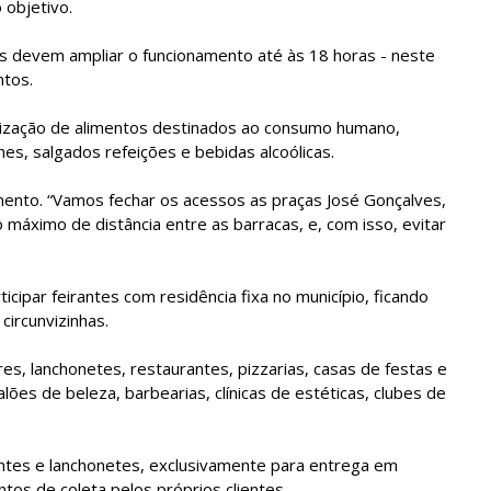
objetivo.
icas devem ampliar o funcionamento até às 18 horas - neste
ntos.
ialização de alimentos destinados ao consumo humano,
hes, salgados refeições e bebidas alcoólicas.
mento. “Vamos fechar os acessos as praças José Gonçalves,
 máximo de distância entre as barracas, e, com isso, evitar
ipar feirantes com residência fixa no município, ficando
circunvizinhas.
s, lanchonetes, restaurantes, pizzarias, casas de festas e
lões de beleza, barbearias, clínicas de estéticas, clubes de
ntes e lanchonetes, exclusivamente para entrega em
ontos de coleta pelos próprios clientes.