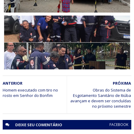
ITIÚBA
Itiúba: Mutirão de Saúde inédito transforma o domingo
de mais de 300 moradores em Rômulo Campos
CORPO DE BOMBEIROS
ANTERIOR
PRÓXIMA
Equipe do SAMU de Jaguarari participa de simulado de
incidente com múltiplas vítimas em Senhor do Bonfim
Homem executado com tiro no
Obras do Sistema de
rosto em Senhor do Bonfim
Esgotamento Sanitário de Itiúba
avançam e devem ser concluídas
no próximo semestre
DEIXE SEU
COMENTÁRIO
FACEBOOK