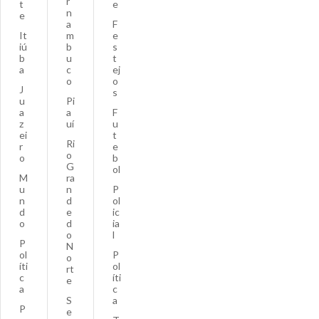
r
t
e
n
e
a
F
It
m
e
iú
b
s
b
u
t
a
c
ej
o
o
J
s
u
Pi
a
a
F
z
uí
u
ei
t
Ri
r
e
o
o
b
G
ol
M
ra
u
n
P
n
d
ol
d
e
ic
o
d
ia
o
l
P
N
ol
P
o
íti
ol
rt
c
íti
e
a
c
S
a
P
e