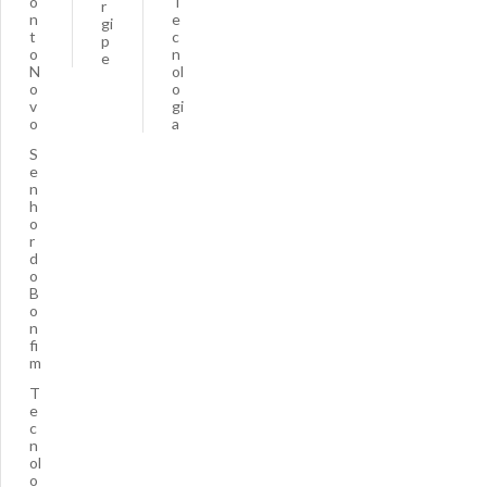
o
T
r
n
e
gi
t
c
p
o
n
e
N
ol
o
o
v
gi
o
a
S
e
n
h
o
r
d
o
B
o
n
fi
m
T
e
c
n
ol
o