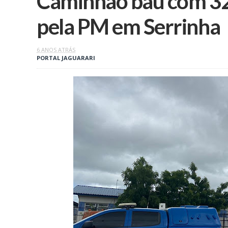
Caminhão baú com 32
pela PM em Serrinha
6 ANOS ATRÁS
PORTAL JAGUARARI