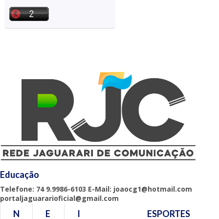
Educação
Telefone: 74 9.9986-6103 E-Mail: joaocg1@hotmail.com
portaljaguararioficial@gmail.com
N
E
I
ESPORTES