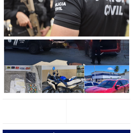
Bonfim (BA)
CURAÇÁ
Mulher suspeita de aplicar golpes que fez ao menos 25
vítimas idosas em Curaçá é presa pela Polícia Civil em
Senhor do Bonfim
POLICIAL
Polícia Civil prende suspeito de agiotagem e extorsão
com munições e veículos de luxo em Senhor do Bonfim
(BA)