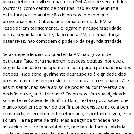
ousou deter um civil em quartel da PM. Além de serem tidos
(outrora), como centro de torturas, não existe nenhuma
estrutura para manutenção de presos, mesmo que
provisoriamente. Caberia aos comandantes da PM se
respaldarem tecnicamente, e jogarem a responsabilidade
para a segunda trindade, dado que a PM, e demais forças
ostensivas, não compõem o poderio da segunda trindade.
Se as dependências do quartel da PM não gozam de
estrutura física para manterem pessoas detidas, por que a
segunda trindade não aponta um local para a permanência dos
detidos? Não seria igualmente desrespeito à dignidade dos
presos mantê-los em presídios de viatura, ou em quarteis? e
assim sendo, não seria abuso de poder ou controvérsia da
decisão da segunda trindade? Os presos têm sua dignidade
somente na Cadeia de Bonfim? Bom, resta o povo saber que
o único local em Senhor do Bonfim, onde existe uma cela bem
construída, e recentemente reformada, e portanto digna, é no
Fórum – lá na parte de trás. Mas a segunda trindade não
assumiria esta responsabilidade, mesmo de forma solidaria.
Todavia, deveria, pois da interdição surgiram ilegalidades, que