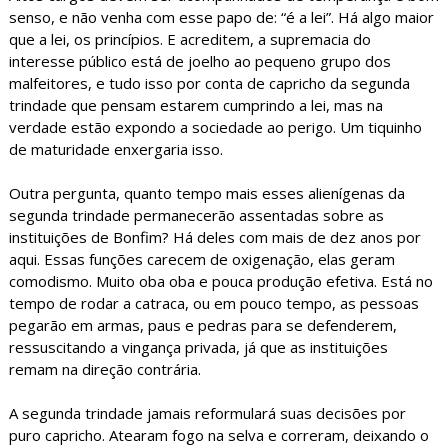
senso, e não venha com esse papo de: “é a lei”. Há algo maior
que a lei, os princípios. E acreditem, a supremacia do
interesse público está de joelho ao pequeno grupo dos
malfeitores, e tudo isso por conta de capricho da segunda
trindade que pensam estarem cumprindo a lei, mas na
verdade estão expondo a sociedade ao perigo. Um tiquinho
de maturidade enxergaria isso.
Outra pergunta, quanto tempo mais esses alienígenas da
segunda trindade permanecerão assentadas sobre as
instituições de Bonfim? Há deles com mais de dez anos por
aqui. Essas funções carecem de oxigenação, elas geram
comodismo. Muito oba oba e pouca produção efetiva. Está no
tempo de rodar a catraca, ou em pouco tempo, as pessoas
pegarão em armas, paus e pedras para se defenderem,
ressuscitando a vingança privada, já que as instituições
remam na direção contrária.
A segunda trindade jamais reformulará suas decisões por
puro capricho. Atearam fogo na selva e correram, deixando o