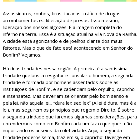
Assassinatos, roubos, tiros, facadas, tráfico de drogas,
arrombamentos e... liberação de presos. Isso mesmo,
liberação dos nossos algozes. É a imagem completa do
inferno na terra. Essa é a situação atual na Vila Nova da Rainha.
A cidade está agonizando e de joelhos diante dos maus
feitores. Mas o que de fato está acontecendo em Senhor do
Bonfim? Vejamos.
Há duas trindades nessa região. A primeira é a santíssima
trindade que busca resgatar e consolar o homem; a segunda
trindade é formada por homens assentados sobre as
instituições de Bonfim, e se cadenciam pelo orgulho, capricho
e insensatez. Mas deveriam se orientar pelo bom senso e
pela lei, não aquela lei... “dura lex sed lex” (A lei é dura, mas é a
lei), mas seguirem os princípios que regem o Direito. É sobre
a segunda trindade que faremos algumas considerações, para
entendermos como em Bonfim cada um faz o que quer, não
importando os anseios da coletividade. Aqui, a segunda
trindade poderosíssima, traz em si, o capricho! Diverge em