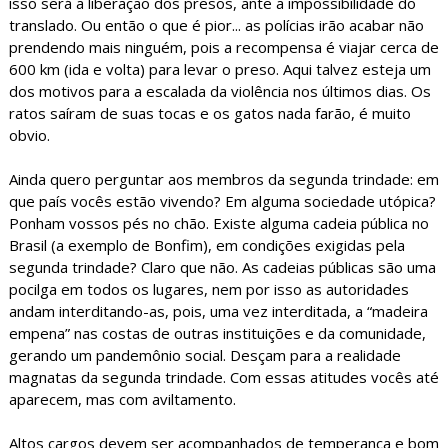
isso será a liberação dos presos, ante a impossibilidade do
translado. Ou então o que é pior... as polícias irão acabar não
prendendo mais ninguém, pois a recompensa é viajar cerca de
600 km (ida e volta) para levar o preso. Aqui talvez esteja um
dos motivos para a escalada da violência nos últimos dias. Os
ratos saíram de suas tocas e os gatos nada farão, é muito
obvio.
Ainda quero perguntar aos membros da segunda trindade: em
que país vocês estão vivendo? Em alguma sociedade utópica?
Ponham vossos pés no chão. Existe alguma cadeia pública no
Brasil (a exemplo de Bonfim), em condições exigidas pela
segunda trindade? Claro que não. As cadeias públicas são uma
pocilga em todos os lugares, nem por isso as autoridades
andam interditando-as, pois, uma vez interditada, a “madeira
empena” nas costas de outras instituições e da comunidade,
gerando um pandemônio social. Desçam para a realidade
magnatas da segunda trindade. Com essas atitudes vocês até
aparecem, mas com aviltamento.
Altos cargos devem ser acompanhados de temperança e bom