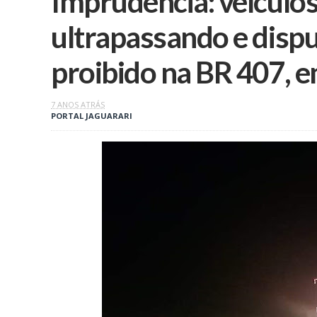
Imprudência: veículos
ultrapassando e disp
proibido na BR 407, e
7 ANOS ATRÁS
PORTAL JAGUARARI