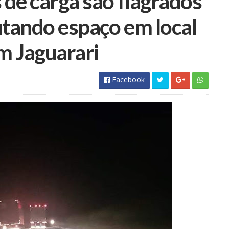
 de carga são flagrados
utando espaço em local
m Jaguarari
Facebook