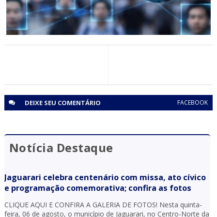
BAHIA
Procurado da justiça é identificado e preso após ser
identificado pelo sistema de reconhecimento facial em
ação do CICOM Sr. do Bonfim e PM em Capim Grosso
DEIXE SEU
COMENTÁRIO
FACEBOOK
Notícia Destaque
Jaguarari celebra centenário com missa, ato cívico
e programação comemorativa; confira as fotos
CLIQUE AQUI E CONFIRA A GALERIA DE FOTOS! Nesta quinta-
feira, 06 de agosto, o município de Jaguarari, no Centro-Norte da