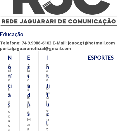
Educação
Telefone: 74 9.9986-6103 E-Mail: joaocg1@hotmail.com
portaljaguararioficial@gmail.com
N
E
I
ESPORTES
A
A
B
o
s
n
ci
la
a
d
g
hi
tí
t
s
e
o
a
n
a
ci
a
ti
B
t
s
ra
e
a
d
t
B
si
d
a
l
s
o
u
e
hi
e
s
a
s
c
n
c
M
tr
a
i
ar
e
s
a
t
o