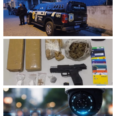
POLICIAL
Polícia Civil cumpre mandados de prisão contra esquema
criminoso de agiotagem que movimentou cerca de R$ 10
milhões em Senhor do Bonfim (BA); dois foram presos e
uma mulher é procurada
JUAZEIRO
Confronto na BR 235 resulta na morte de homem com
mandados de prisão em Juazeiro (BA); Rondesp
apreendeu pistola e drogas