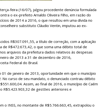
terça-feira (16/07), julgou procedente denúncia formulada
contra o ex-prefeito Arnaldo Oliveira Filho, em razão do
ícios de 2014 a 2016, o que resultou em uma dívida no
onselheiro substituto Cláudio Ventin, imputou ao ex-
scidos R$307.091,55, a título de correção, com a aplicação
lta de R$472.673,42, o que soma uma débito total de
 nos arquivos da prefeitura dados relativos às despesas
aneiro de 2013 a 31 de dezembro de 2016,
eita Federal do Brasil.
 em 01 de janeiro de 2013, oportunidade em que o município
 No curso de seu mandato, o denunciado contraiu débito
551.600,04. Assim, ao final de 2016, o município de Caém
do R$5.423.903,32 de gestões anteriores e
 com o INSS, no montante de R$5.766.663,45, extrapolou o