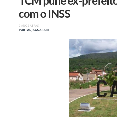
TCM pune ex-prefeito
com o INSS
7 ANOS ATRÁS
PORTAL JAGUARARI