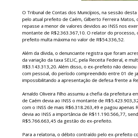
O Tribunal de Contas dos Municípios, na sessão desta 
pelo atual prefeito de Caém, Gilberto Ferreira Matos, 
repasse a menor de valores devidos ao INSS nos exerc
montante de R$2.363.367,10. O relator do processo, c
prefeito multa máxima no valor de R$54.336,52.
Além da dívida, o denunciante registra que foram acre
da variação da taxa SELIC, pela Receita Federal, e mu
R$3.143.313,20. Além disso, o ex-prefeito não deixou
com pessoal, do período compreendido entre 01 de j
impossibilitando a apresentação de defesa frente a Rec
Arnaldo Oliveira Filho assumiu a chefia da prefeitura
de Caém devia ao INSS o montante de R$5.423.903,32.
com o INSS de mais R$6.318.263,49 e pagou apenas R$
devia ao INSS a importância de R$11.190.566,77, sen
R$5.766.663,45 da gestão do ex-prefeito.
Para a relatoria, o débito contraído pelo ex-prefeito