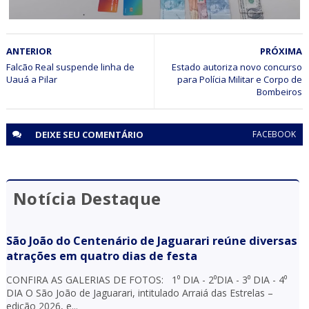
BAHIA
ANTERIOR
PRÓXIMA
Operação Fim de Linha prende motorista de ônibus com 1
kg de cocaína, munições e por transporte irregular de
Falcão Real suspende linha de
Estado autoriza novo concurso
Uauá a Pilar
para Polícia Militar e Corpo de
medicamentos na BR 116 em Tucano (BA)
Bombeiros
DEIXE SEU
COMENTÁRIO
FACEBOOK
Notícia Destaque
São João do Centenário de Jaguarari reúne diversas
atrações em quatro dias de festa
CONFIRA AS GALERIAS DE FOTOS: 1⁰ DIA - 2⁰DIA - 3⁰ DIA - 4⁰
DIA O São João de Jaguarari, intitulado Arraiá das Estrelas –
edição 2026, e...