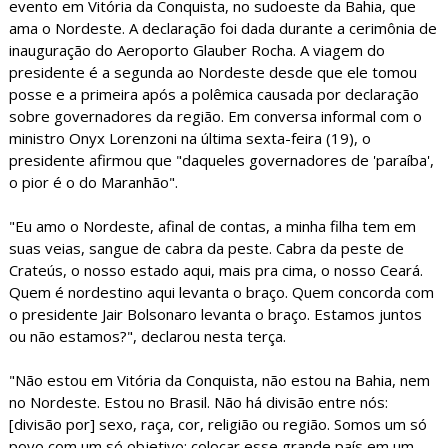
evento em Vitória da Conquista, no sudoeste da Bahia, que
ama o Nordeste. A declaração foi dada durante a cerimônia de
inauguração do Aeroporto Glauber Rocha. A viagem do
presidente é a segunda ao Nordeste desde que ele tomou
posse e a primeira após a polêmica causada por declaração
sobre governadores da região. Em conversa informal com o
ministro Onyx Lorenzoni na última sexta-feira (19), o
presidente afirmou que "daqueles governadores de 'paraíba',
o pior é o do Maranhão".
"Eu amo o Nordeste, afinal de contas, a minha filha tem em
suas veias, sangue de cabra da peste. Cabra da peste de
Crateús, o nosso estado aqui, mais pra cima, o nosso Ceará.
Quem é nordestino aqui levanta o braço. Quem concorda com
o presidente Jair Bolsonaro levanta o braço. Estamos juntos
ou não estamos?", declarou nesta terça.
"Não estou em Vitória da Conquista, não estou na Bahia, nem
no Nordeste. Estou no Brasil. Não há divisão entre nós:
[divisão por] sexo, raça, cor, religião ou região. Somos um só
povo com um só objetivo: colocar esse grande país em um