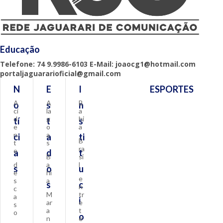
Educação
Telefone: 74 9.9986-6103 E-Mail: joaocg1@hotmail.com
portaljaguararioficial@gmail.com
N
E
I
ESPORTES
A
A
B
o
s
n
ci
la
a
d
g
hi
tí
t
s
e
o
a
n
a
ci
a
ti
B
t
s
ra
e
a
d
t
B
si
d
a
l
s
o
u
e
hi
e
s
a
s
c
n
c
M
tr
a
i
ar
e
s
a
t
o
o
n
e