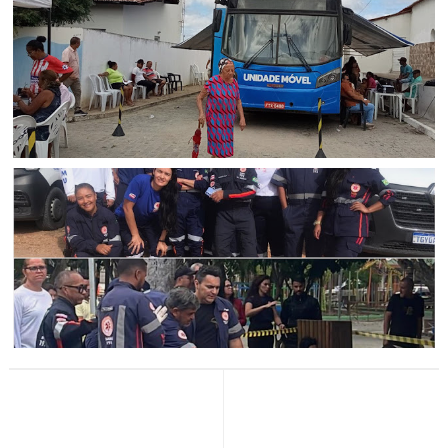
Exames laboratoriais ajudam a identificar doenças
silenciosas antes dos primeiros sintomas
ITIÚBA
Itiúba: Mutirão de Saúde inédito transforma o domingo
de mais de 300 moradores em Rômulo Campos
CORPO DE BOMBEIROS
Equipe do SAMU de Jaguarari participa de simulado de
incidente com múltiplas vítimas em Senhor do Bonfim