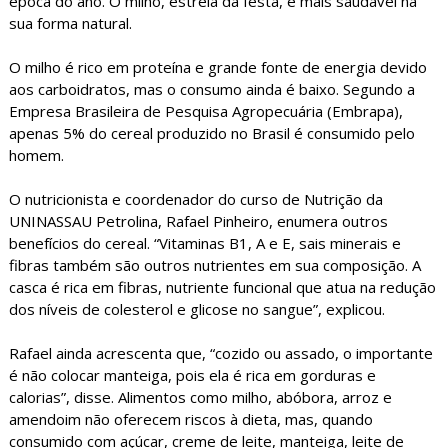
época do ano. O milho, estrela da festa, é mais saudável na
sua forma natural.
O milho é rico em proteína e grande fonte de energia devido
aos carboidratos, mas o consumo ainda é baixo. Segundo a
Empresa Brasileira de Pesquisa Agropecuária (Embrapa),
apenas 5% do cereal produzido no Brasil é consumido pelo
homem.
O nutricionista e coordenador do curso de Nutrição da
UNINASSAU Petrolina, Rafael Pinheiro, enumera outros
benefícios do cereal. “Vitaminas B1, A e E, sais minerais e
fibras também são outros nutrientes em sua composição. A
casca é rica em fibras, nutriente funcional que atua na redução
dos níveis de colesterol e glicose no sangue”, explicou.
Rafael ainda acrescenta que, “cozido ou assado, o importante
é não colocar manteiga, pois ela é rica em gorduras e
calorias”, disse. Alimentos como milho, abóbora, arroz e
amendoim não oferecem riscos à dieta, mas, quando
consumido com açúcar, creme de leite, manteiga, leite de