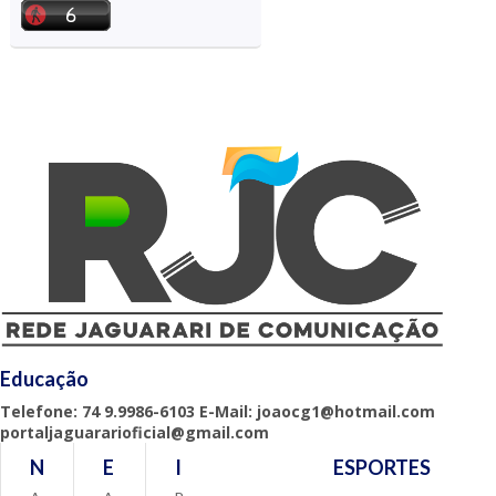
Educação
Telefone: 74 9.9986-6103 E-Mail: joaocg1@hotmail.com
portaljaguararioficial@gmail.com
N
E
I
ESPORTES