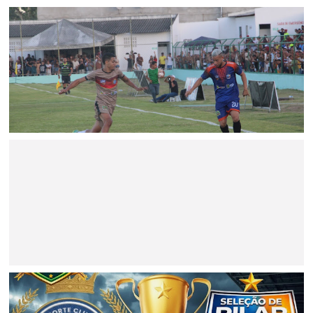
ESPORTE
Pilar e Asa Branca conquistam o bi-campeonato
Jaguarariense de futebol 2026
BAHIA
Minério extraído de Jaguarari coloca o município entre os