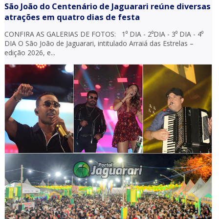
São João do Centenário de Jaguarari reúne diversas
atrações em quatro dias de festa
CONFIRA AS GALERIAS DE FOTOS: 1⁰ DIA - 2⁰DIA - 3⁰ DIA - 4⁰
DIA O São João de Jaguarari, intitulado Arraiá das Estrelas –
edição 2026, e...