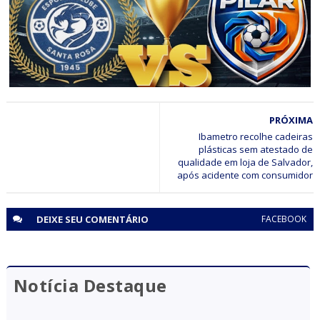
principais exportadores da Bahia em 2026
ESPORTE
PRÓXIMA
Final do Campeonato Jaguarariense de Futebol 2026 será
entre Santa Rosa e Pilar; Entrada será gratuita
Ibametro recolhe cadeiras
plásticas sem atestado de
qualidade em loja de Salvador,
após acidente com consumidor
DEIXE SEU
COMENTÁRIO
FACEBOOK
Notícia Destaque