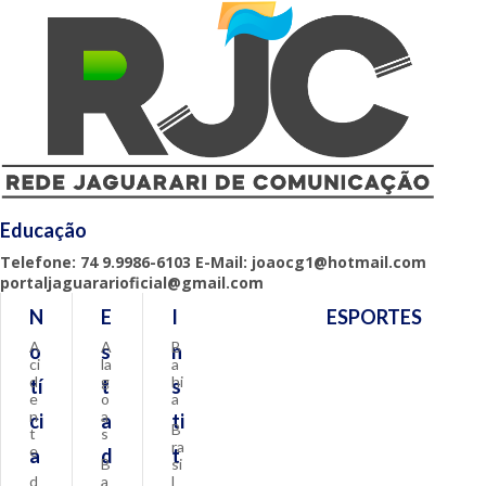
Educação
Telefone: 74 9.9986-6103 E-Mail: joaocg1@hotmail.com
portaljaguararioficial@gmail.com
N
E
I
ESPORTES
A
A
B
o
s
n
ci
la
a
d
g
hi
tí
t
s
e
o
a
n
a
ci
a
ti
B
t
s
ra
e
a
d
t
B
si
d
a
l