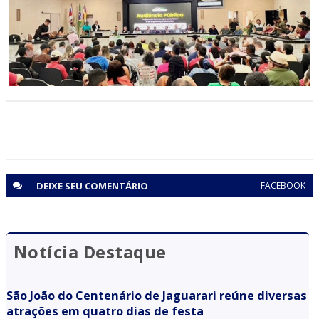
Monteiro, em Senhor do Bonfim
ECONOMIA
Piemonte Norte do Itapicuru: Audiência Pública discute
implantação de CEASA e Rota do Agroecoturismo
DEIXE SEU
COMENTÁRIO
FACEBOOK
Notícia Destaque
São João do Centenário de Jaguarari reúne diversas
atrações em quatro dias de festa