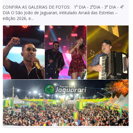
CONFIRA AS GALERIAS DE FOTOS: 1⁰ DIA - 2⁰DIA - 3⁰ DIA - 4⁰
DIA O São João de Jaguarari, intitulado Arraiá das Estrelas –
edição 2026, e...