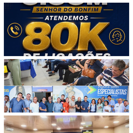
BAHIA
CICOM Senhor do Bonfim alcança a marca de 80 mil
ligações atendidas em 2026
REGIÃO DE JAGUARARI
Secretária da Saúde se reúne com prefeitos e apresenta
novo modelo assistencial do Hospital Dom Antônio