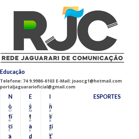
Educação
Telefone: 74 9.9986-6103 E-Mail: joaocg1@hotmail.com
portaljaguararioficial@gmail.com
N
E
I
ESPORTES
A
A
B
o
s
n
ci
la
a
d
g
hi
tí
t
s
e
o
a
n
a
ci
a
ti
B
t
s
ra
e
a
d
t
B
si