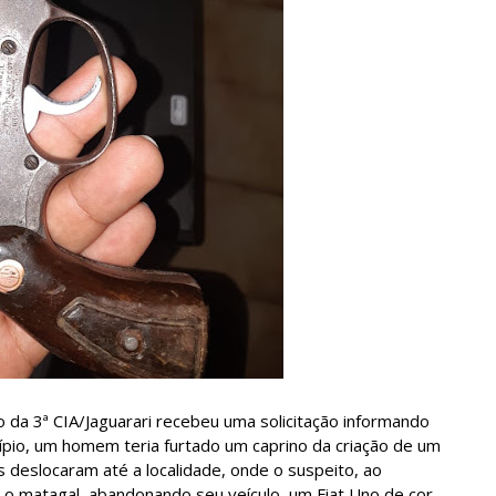
o da 3ª CIA/Jaguarari recebeu uma solicitação informando
ípio, um homem teria furtado um caprino da criação de um
s deslocaram até a localidade, onde o suspeito, ao
 o matagal, abandonando seu veículo, um Fiat Uno de cor