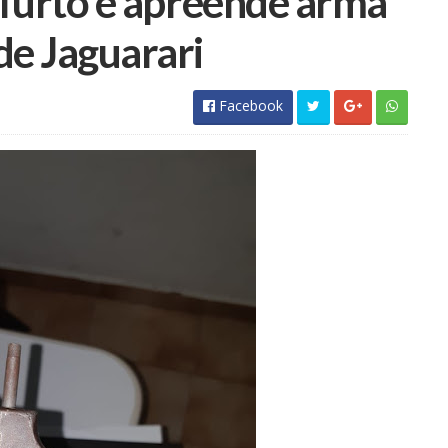
a furto e apreende arma
de Jaguarari
Facebook