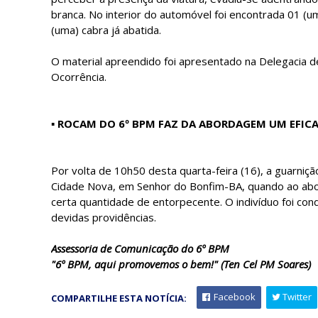
branca. No interior do automóvel foi encontrada 01 (um
(uma) cabra já abatida.
O material apreendido foi apresentado na Delegacia de 
Ocorrência.
▪ ROCAM DO 6º BPM FAZ DA ABORDAGEM UM EFI
Por volta de 10h50 desta quarta-feira (16), a guarni
Cidade Nova, em Senhor do Bonfim-BA, quando ao ab
certa quantidade de entorpecente. O indivíduo foi con
devidas providências.
Assessoria de Comunicação do 6º BPM
"6º BPM, aqui promovemos o bem!" (Ten Cel PM Soares)
Facebook
Twitter
COMPARTILHE ESTA NOTÍCIA: