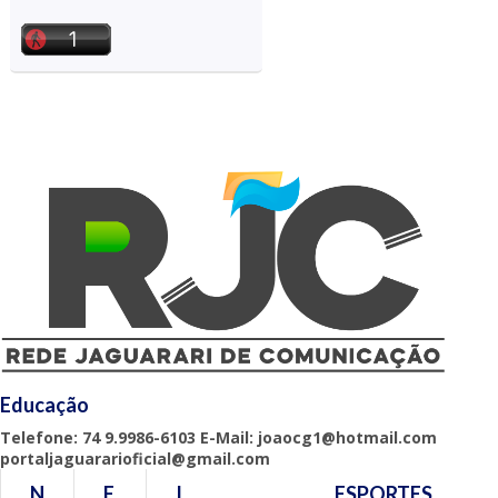
Educação
Telefone: 74 9.9986-6103 E-Mail: joaocg1@hotmail.com
portaljaguararioficial@gmail.com
N
E
I
ESPORTES