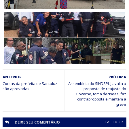
ITIÚBA
Itiúba: Mutirão de Saúde inédito transforma o domingo
de mais de 300 moradores em Rômulo Campos
CORPO DE BOMBEIROS
ANTERIOR
PRÓXIMA
Equipe do SAMU de Jaguarari participa de simulado de
incidente com múltiplas vítimas em Senhor do Bonfim
Contas da prefeita de Santaluz
Assembleia do SINDSPUJ avalia a
são aprovadas
proposta de reajuste do
Governo, toma decisões, faz
contraproposta e mantém a
greve
DEIXE SEU
COMENTÁRIO
FACEBOOK