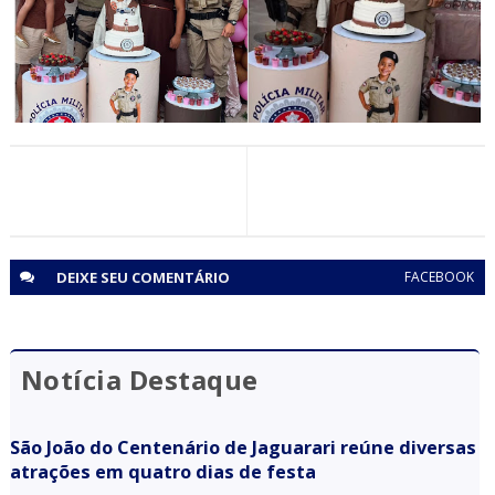
(BA)
CIDADANIA
Polícia Militar participa de aniversário infantil em Senhor
do Bonfim (BA)
DEIXE SEU
COMENTÁRIO
FACEBOOK
Notícia Destaque
São João do Centenário de Jaguarari reúne diversas
atrações em quatro dias de festa