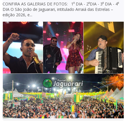
CONFIRA AS GALERIAS DE FOTOS: 1⁰ DIA - 2⁰DIA - 3⁰ DIA - 4⁰
DIA O São João de Jaguarari, intitulado Arraiá das Estrelas –
edição 2026, e...