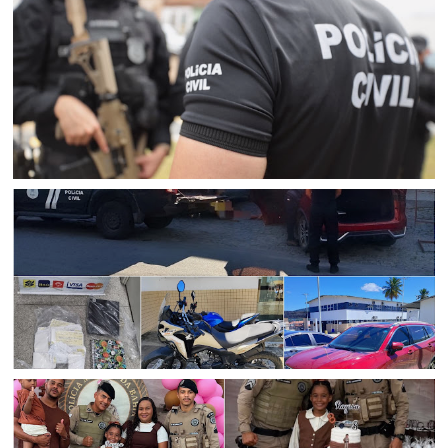
CURAÇÁ
Mulher suspeita de aplicar golpes que fez ao menos 25
vítimas idosas em Curaçá é presa pela Polícia Civil em
Senhor do Bonfim
POLICIAL
Polícia Civil prende suspeito de agiotagem e extorsão
com munições e veículos de luxo em Senhor do Bonfim