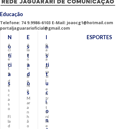
Educação
Telefone: 74 9.9986-6103 E-Mail: joaocg1@hotmail.com
portaljaguararioficial@gmail.com
N
E
I
ESPORTES
A
A
B
o
s
n
ci
la
a
d
g
hi
tí
t
s
e
o
a
n
a
ci
a
ti
B
t
s
ra
e
a
d
t
B
si
d
a
l
s
o
u
e
hi
e
s
a
s
c
n
c
M
tr
a
i
ar
e
s
a
t
o
o
n
e
Fi
h
ni
n
la
ã
m
d
o
e