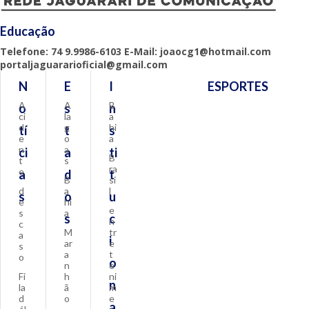
Educação
Telefone: 74 9.9986-6103 E-Mail: joaocg1@hotmail.com
portaljaguararioficial@gmail.com
N
E
I
ESPORTES
A
A
B
o
s
n
ci
la
a
d
g
hi
tí
t
s
e
o
a
n
a
ci
a
ti
B
t
s
ra
e
a
d
t
B
si
d
a
l
s
o
u
e
hi
e
s
a
s
c
n
c
M
tr
a
i
ar
e
s
a
t
o
o
n
e
Fi
h
ni
n
la
ã
m
d
o
e
a