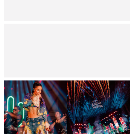
BAHIA
Cidade de Teixeira de Freitas (BA) recebeu o show
contagiante do cantor Kaio Oliveira
BRASIL
Seu Desejo lança duas inéditas do DVD “O Tempo Não
Para” nesta sexta (1º)