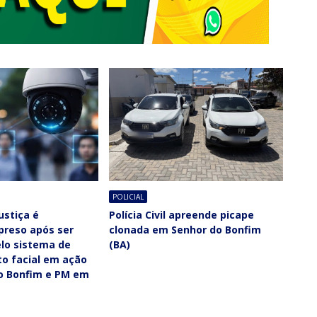
POLICIAL
ustiça é
Polícia Civil apreende picape
 preso após ser
clonada em Senhor do Bonfim
elo sistema de
(BA)
o facial em ação
do Bonfim e PM em