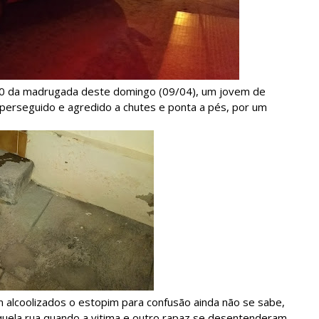
2h30 da madrugada deste domingo (09/04), um jovem de
 perseguido e agredido a chutes e ponta a pés, por um
alcoolizados o estopim para confusão ainda não se sabe,
uela rua quando a vitima e outro rapaz se desentenderam