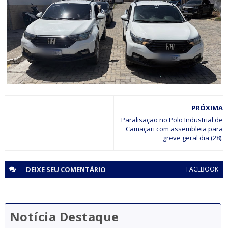
Procurado da justiça é identificado e preso após ser
identificado pelo sistema de reconhecimento facial em
ação do CICOM Sr. do Bonfim e PM em Capim Grosso
POLICIAL
PRÓXIMA
Polícia Civil apreende picape clonada em Senhor do
Bonfim (BA)
Paralisação no Polo Industrial de
Camaçari com assembleia para
greve geral dia (28).
DEIXE SEU
COMENTÁRIO
FACEBOOK
Notícia Destaque