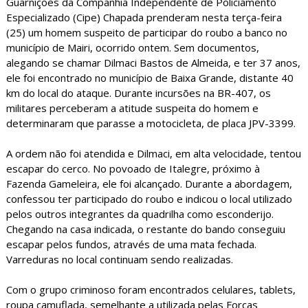
Guarnições da Companhia Independente de Policiamento
Especializado (Cipe) Chapada prenderam nesta terça-feira
(25) um homem suspeito de participar do roubo a banco no
município de Mairi, ocorrido ontem. Sem documentos,
alegando se chamar Dilmaci Bastos de Almeida, e ter 37 anos,
ele foi encontrado no município de Baixa Grande, distante 40
km do local do ataque. Durante incursões na BR-407, os
militares perceberam a atitude suspeita do homem e
determinaram que parasse a motocicleta, de placa JPV-3399.
A ordem não foi atendida e Dilmaci, em alta velocidade, tentou
escapar do cerco. No povoado de Italegre, próximo à
Fazenda Gameleira, ele foi alcançado. Durante a abordagem,
confessou ter participado do roubo e indicou o local utilizado
pelos outros integrantes da quadrilha como esconderijo.
Chegando na casa indicada, o restante do bando conseguiu
escapar pelos fundos, através de uma mata fechada.
Varreduras no local continuam sendo realizadas.
Com o grupo criminoso foram encontrados celulares, tablets,
roupa camuflada, semelhante a utilizada pelas Forças