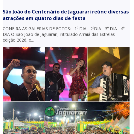
São João do Centenário de Jaguarari reúne diversas
atrações em quatro dias de festa
CONFIRA AS GALERIAS DE FOTOS: 1⁰ DIA - 2⁰DIA - 3⁰ DIA - 4⁰
DIA O São João de Jaguarari, intitulado Arraiá das Estrelas –
edição 2026, e...