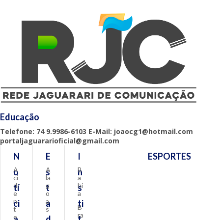
Educação
Telefone: 74 9.9986-6103 E-Mail: joaocg1@hotmail.com
portaljaguararioficial@gmail.com
N
E
I
ESPORTES
A
A
B
o
s
n
ci
la
a
d
g
hi
tí
t
s
e
o
a
n
a
ci
a
ti
B
t
s
ra
e
a
d
t