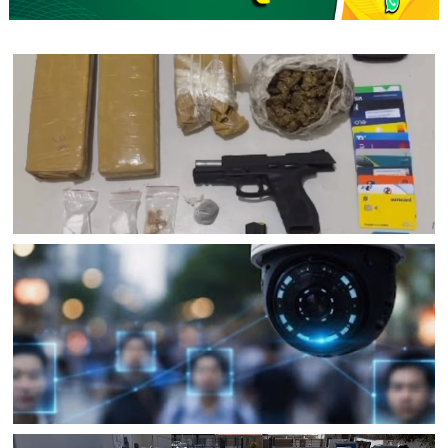
JUAZEIRO
Confronto na BR 235 resulta na morte de homem com
mandados de prisão em Juazeiro (BA); Rondesp
apreendeu pistola e drogas
BAHIA