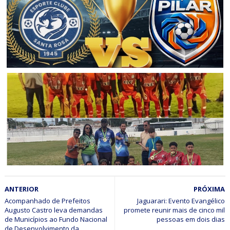
Jaguarariense de futebol 2026
ESPORTE
Final do Campeonato Jaguarariense de Futebol 2026 será
entre Santa Rosa e Pilar; Entrada será gratuita
ESPORTE
ANTERIOR
PRÓXIMA
Escolinha Clube Vale do Curaçá (CVC) de Pilar participou
da F1 Nordeste em Petrolina e conquistou o título da Sub-
Acompanhado de Prefeitos
Jaguarari: Evento Evangélico
Augusto Castro leva demandas
promete reunir mais de cinco mil
17B
de Municípios ao Fundo Nacional
pessoas em dois dias
de Desenvolvimento da