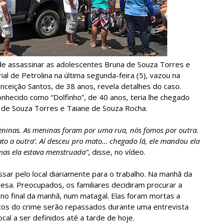
de assassinar as adolescentes Bruna de Souza Torres e
al de Petrolina na última segunda-feira (5), vazou na
nceição Santos, de 38 anos, revela detalhes do caso.
onhecido como “Dolfinho”, de 40 anos, teria lhe chegado
a de Souza Torres e Taiane de Souza Rocha.
meninas. As meninas foram por uma rua, nós fomos por outra.
to a outra’. Aí desceu pro mato… chegado lá, ele mandou ela
 mas ela estava menstruada”
, disse, no vídeo.
ar pelo local diariamente para o trabalho. Na manhã da
esa. Preocupados, os familiares decidiram procurar a
 no final da manhã, num matagal. Elas foram mortas a
itos do crime serão repassados durante uma entrevista
ocal a ser definidos até a tarde de hoje.