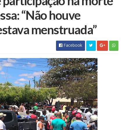
 participação na morte
essa: “Não houve
estava menstruada”
Facebook