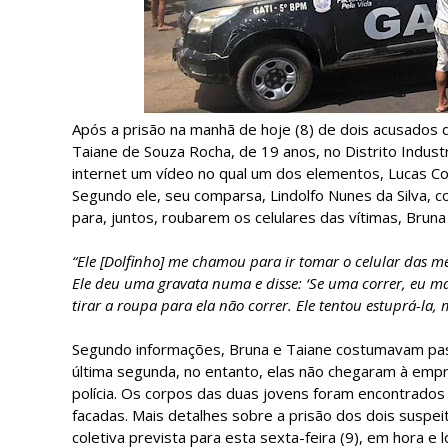
Após a prisão na manhã de hoje (8) de dois acusados 
Taiane de Souza Rocha, de 19 anos, no Distrito Industri
internet um vídeo no qual um dos elementos, Lucas Co
Segundo ele, seu comparsa, Lindolfo Nunes da Silva, c
para, juntos, roubarem os celulares das vítimas, Brun
“Ele [Dolfinho] me chamou para ir tomar o celular das 
Ele deu uma gravata numa e disse: ‘Se uma correr, eu ma
tirar a roupa para ela não correr. Ele tentou estuprá-la,
Segundo informações, Bruna e Taiane costumavam pass
última segunda, no entanto, elas não chegaram à empr
polícia. Os corpos das duas jovens foram encontrados
facadas. Mais detalhes sobre a prisão dos dois suspe
coletiva prevista para esta sexta-feira (9), em hora e l