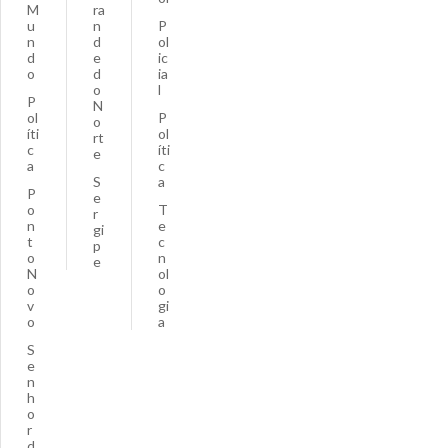
M
ra
u
n
P
n
d
ol
d
e
ic
o
d
ia
o
l
P
N
ol
P
o
íti
ol
rt
c
íti
e
a
c
S
a
P
e
o
T
r
n
e
gi
t
c
p
o
n
e
N
ol
o
o
v
gi
o
a
S
e
n
h
o
r
d