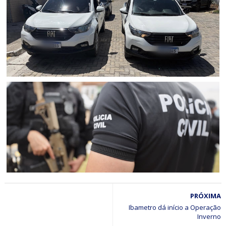
Polícia Civil cumpre mandados de prisão contra esquema
criminoso de agiotagem que movimentou cerca de R$ 10
milhões em Senhor do Bonfim (BA); dois foram presos e
uma mulher é procurada
POLICIAL
Polícia Civil apreende picape clonada em Senhor do
Bonfim (BA)
CURAÇÁ
PRÓXIMA
Mulher suspeita de aplicar golpes que fez ao menos 25
vítimas idosas em Curaçá é presa pela Polícia Civil em
Ibametro dá início a Operação
Senhor do Bonfim