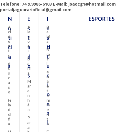
Telefone: 74 9.9986-6103 E-Mail: joaocg1@hotmail.com
portaljaguararioficial@gmail.com
N
E
I
ESPORTES
A
A
B
o
s
n
ci
la
a
d
g
hi
tí
t
s
e
o
a
n
a
ci
a
ti
B
t
s
ra
e
a
d
t
B
si
d
a
l
s
o
u
e
hi
e
s
a
s
c
n
c
M
tr
a
i
ar
e
s
a
t
o
o
n
e
Fi
h
ni
n
la
ã
m
d
o
e
a
él
n
P
fi
t
l
ar
a
o
aí
H
b
E