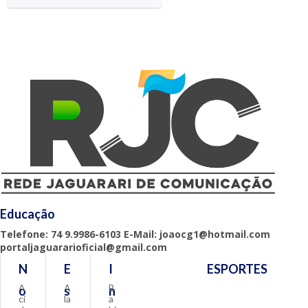
Educação
Telefone: 74 9.9986-6103 E-Mail: joaocg1@hotmail.com
portaljaguararioficial@gmail.com
N
E
I
ESPORTES
A
A
B
o
s
n
ci
la
a