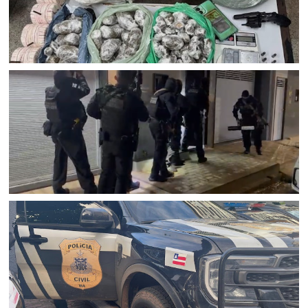
PETROLINA
Ações distintas do BOPE e do 5⁰ BPM resultam na
apreensão de arma, drogas, explosivos e na destruição
de 30 mil pés de maconha em Petrolina (PE)
BAHIA
Operação Ludus mirou organização criminosa que
movimentou R$ 110 milhões em Juazeiro (BA), Petrolina e
outras cidades do Pernambuco