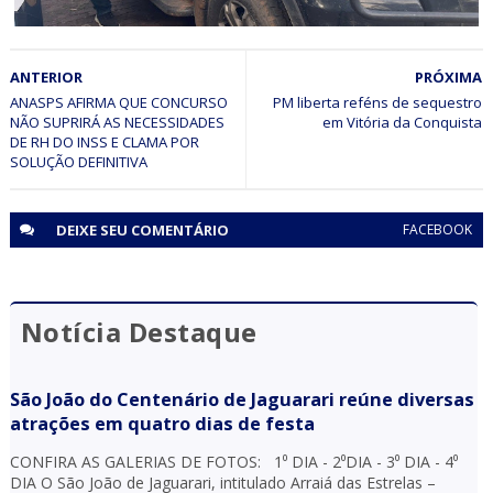
JUAZEIRO
ANTERIOR
PRÓXIMA
Operação Divisas cumpre dois mandados de prisão por
homicídio em Juazeiro (BA) e Petrolina (PE)
ANASPS AFIRMA QUE CONCURSO
PM liberta reféns de sequestro
NÃO SUPRIRÁ AS NECESSIDADES
em Vitória da Conquista
DE RH DO INSS E CLAMA POR
SOLUÇÃO DEFINITIVA
DEIXE SEU
COMENTÁRIO
FACEBOOK
Notícia Destaque
São João do Centenário de Jaguarari reúne diversas
atrações em quatro dias de festa
CONFIRA AS GALERIAS DE FOTOS: 1⁰ DIA - 2⁰DIA - 3⁰ DIA - 4⁰
DIA O São João de Jaguarari, intitulado Arraiá das Estrelas –