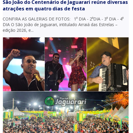
São João do Centenário de Jaguarari reúne diversas
atrações em quatro dias de festa
CONFIRA AS GALERIAS DE FOTOS: 1⁰ DIA - 2⁰DIA - 3⁰ DIA - 4⁰
DIA O São João de Jaguarari, intitulado Arraiá das Estrelas –
edição 2026, e...