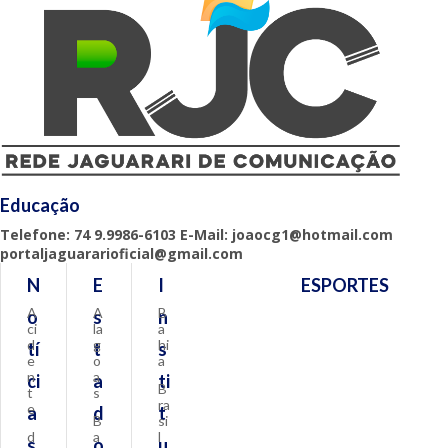
Educação
Telefone: 74 9.9986-6103 E-Mail: joaocg1@hotmail.com
portaljaguararioficial@gmail.com
N
E
I
ESPORTES
A
A
B
o
s
n
ci
la
a
d
g
hi
tí
t
s
e
o
a
n
a
ci
a
ti
B
t
s
ra
e
a
d
t
B
si
d
a
l
s
o
u