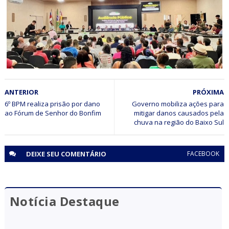
novo modelo assistencial do Hospital Dom Antônio
Monteiro, em Senhor do Bonfim
ECONOMIA
ANTERIOR
PRÓXIMA
Piemonte Norte do Itapicuru: Audiência Pública discute
implantação de CEASA e Rota do Agroecoturismo
6º BPM realiza prisão por dano
Governo mobiliza ações para
mitigar danos causados pela
DEIXE SEU
COMENTÁRIO
FACEBOOK
Notícia Destaque